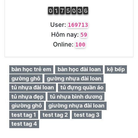
9
0
0
1
1
1
6
7
7
4
5
5
9
0
0
2
3
3
5
6
6
User:
169713
Hôm nay:
59
Online:
100
bàn học trẻ em
bàn học đài loan
kệ bếp
gường ghỗ
gường nhựa đài loan
tủ nhựa đài loan
tủ đựng quần áo
tủ nhựa đẹp
tủ nhựa bình dương
giường ghỗ
giường nhựa đài loan
test tag 1
test tag 2
test tag 3
test tag 4