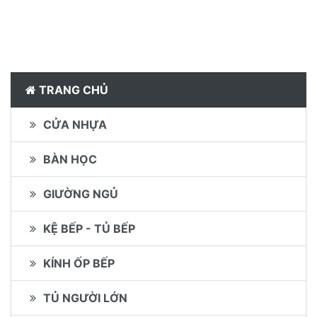
TRANG CHỦ
CỬA NHỰA
BÀN HỌC
GIƯỜNG NGỦ
KỆ BẾP - TỦ BẾP
KÍNH ỐP BẾP
TỦ NGƯỜI LỚN