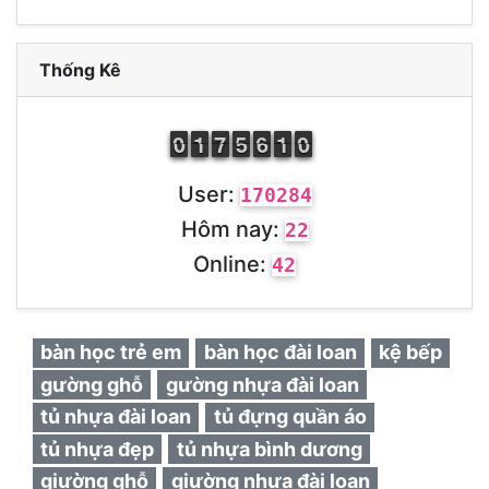
Thống Kê
9
0
0
1
1
1
6
7
7
4
5
5
5
6
6
1
1
1
9
0
0
User:
170284
Hôm nay:
22
Online:
42
bàn học trẻ em
bàn học đài loan
kệ bếp
gường ghỗ
gường nhựa đài loan
tủ nhựa đài loan
tủ đựng quần áo
tủ nhựa đẹp
tủ nhựa bình dương
giường ghỗ
giường nhựa đài loan