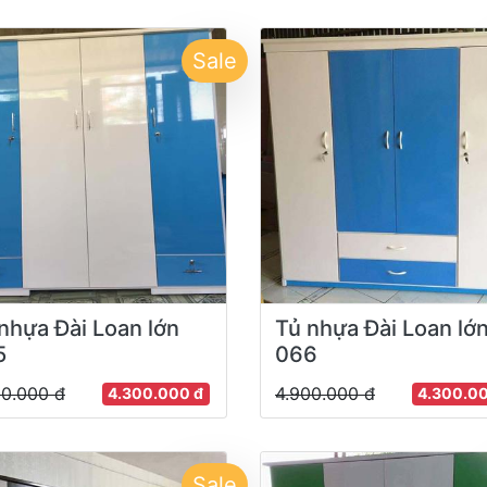
Sale
nhựa Đài Loan lớn
Tủ nhựa Đài Loan lớ
5
066
00.000 đ
4.900.000 đ
4.300.000 đ
4.300.0
Sale