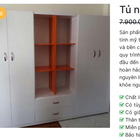
Tủ n
e
7.900.
Sản phẩm
tính mỹ 
và bền c
quy trìn
đầu đến 
hoàn hảo
nguyên l
khỏe ngư
Chất l
Có tùy
Có giấ
Thân t
Miễn p
Bảo h