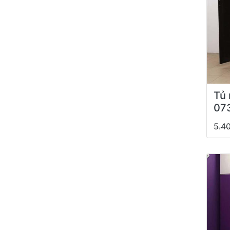
Tủ 
07
5.4