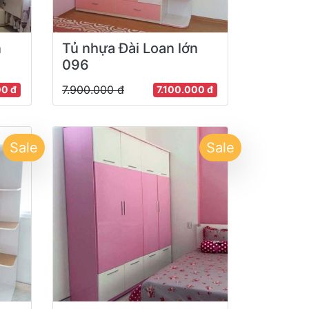
n
Tủ nhựa Đài Loan lớn
096
7.900.000 đ
00 đ
7.100.000 đ
Sale
Sale