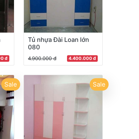
n
Tủ nhựa Đài Loan lớn
080
4.900.000 đ
00 đ
4.400.000 đ
Sale
Sale