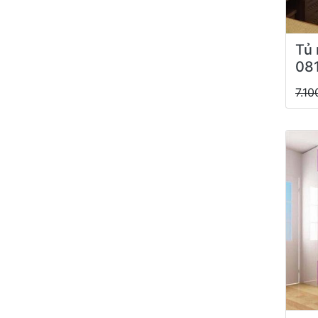
Tủ 
08
7.10