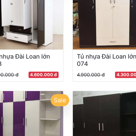
nhựa Đài Loan lớn
Tủ nhựa Đài Loan lớ
3
074
00.000 đ
4.900.000 đ
4.600.000 đ
4.300.0
Sale