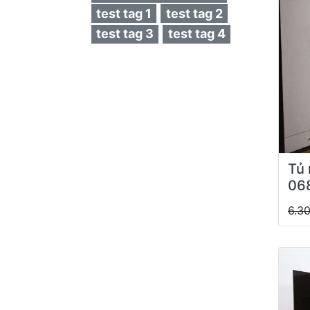
test tag 1
test tag 2
test tag 3
test tag 4
Tủ 
06
6.3