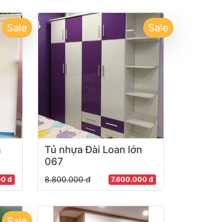
Sale
Sale
n
Tủ nhựa Đài Loan lớn
067
8.800.000 đ
00 đ
7.600.000 đ
Sale