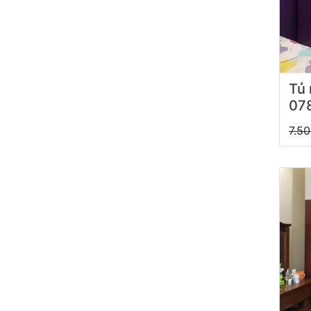
Tủ 
07
7.5