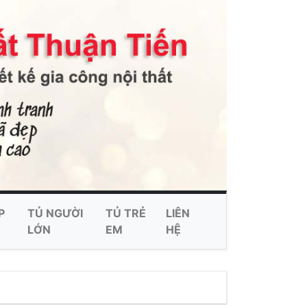
P
TỦ NGƯỜI
TỦ TRẺ
LIÊN
LỚN
EM
HỆ