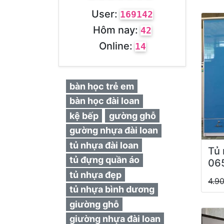
User:
169142
Hôm nay:
42
Online:
14
bàn học trẻ em
bàn học đài loan
kệ bếp
gường ghỗ
gường nhựa đài loan
tủ nhựa đài loan
Tủ 
tủ đựng quần áo
06
tủ nhựa đẹp
4.9
tủ nhựa bình dương
giường ghỗ
giường nhựa đài loan