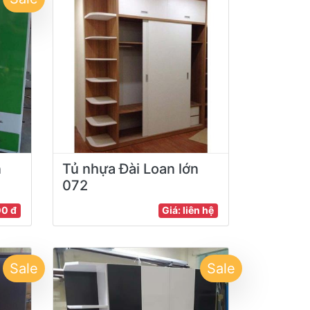
n
Tủ nhựa Đài Loan lớn
072
00 đ
Giá: liên hệ
Sale
Sale