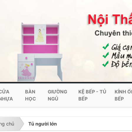
CỬA
BÀN
GIƯỜNG
KỆ BẾP - TỦ
KÍNH Ố
NHỰA
HỌC
NGỦ
BẾP
BẾP
ng chủ
Tủ người lớn