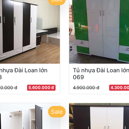
nhựa Đài Loan lớn
Tủ nhựa Đài Loan lớ
8
069
00.000 đ
4.900.000 đ
5.600.000 đ
4.300.0
Sale