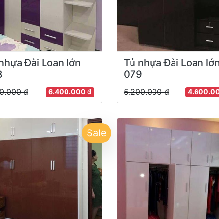
nhựa Đài Loan lớn
Tủ nhựa Đài Loan lớ
8
079
00.000 đ
5.200.000 đ
6.400.000 đ
4.600.0
Sale