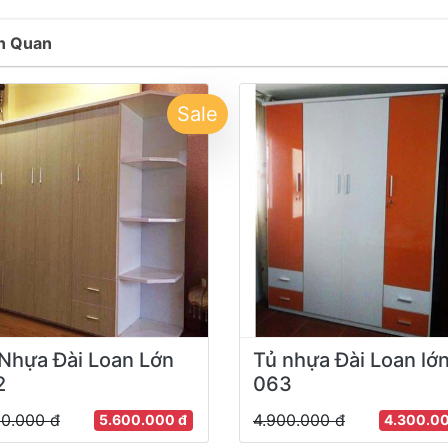
n Quan
Sale
Nhựa Đài Loan Lớn
Tủ nhựa Đài Loan lớ
2
063
00.000 đ
4.900.000 đ
5.600.000 đ
4.300.0