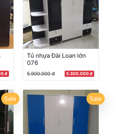
n
Tủ nhựa Đài Loan lớn
076
5.900.000 đ
00 đ
5.300.000 đ
Sale
Sale