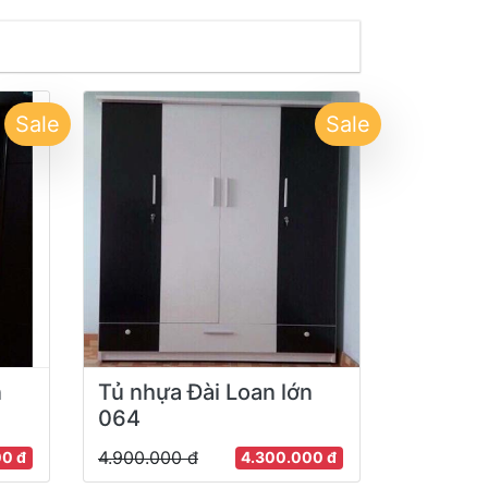
Sale
Sale
n
Tủ nhựa Đài Loan lớn
064
4.900.000 đ
00 đ
4.300.000 đ