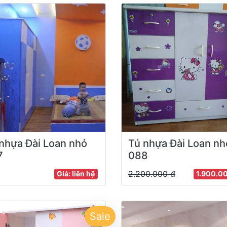
nhựa Đài Loan nhỏ
Tủ nhựa Đài Loan nh
7
088
2.200.000 đ
Giá: liên hệ
1.900.0
Sale