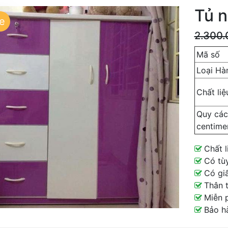
Tủ n
e
2.300
Mã số
Loại Hà
Chất liệ
Quy các
centime
Chất l
Có tùy
Có giấ
Thân t
Miễn p
Bảo h