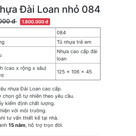
hựa Đài Loan nhỏ 084
.000 đ
1.800.000 đ
084
ng
Tủ nhựa trẻ em
Nhựa cao cấp đài
u
loan
h (cao x rộng x sâu)
125 x 106 x 45
nt
iệu nhựa Đài Loan cao cấp.
 chọn gỗ tự nhiên theo yêu cầu.
y kiểm định chất lượng.
hiện với môi trường.
hí tư vấn thiết kế tại nhà.
ành
15 năm
, hỗ trợ trọn đời.