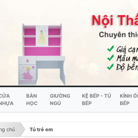
CỬA
BÀN
GIƯỜNG
KỆ BẾP - TỦ
KÍNH Ố
NHỰA
HỌC
NGỦ
BẾP
BẾP
ng chủ
Tủ trẻ em