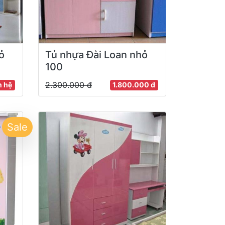
ỏ
Tủ nhựa Đài Loan nhỏ
100
2.300.000 đ
n hệ
1.800.000 đ
Sale