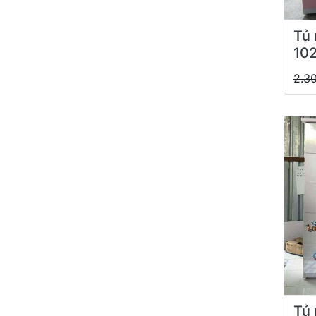
Tủ 
10
2.3
Tủ 