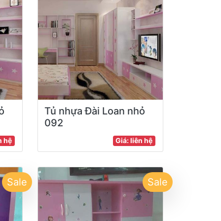
ỏ
Tủ nhựa Đài Loan nhỏ
092
n hệ
Giá: liên hệ
Sale
Sale