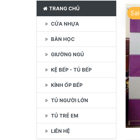
TRANG CHỦ
Sal
CỬA NHỰA
BÀN HỌC
GIƯỜNG NGỦ
KỆ BẾP - TỦ BẾP
KÍNH ỐP BẾP
TỦ NGƯỜI LỚN
TỦ TRẺ EM
LIÊN HỆ