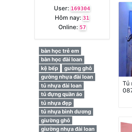
User:
169304
Hôm nay:
31
Online:
57
bàn học trẻ em
bàn học đài loan
kệ bếp
gường ghỗ
gường nhựa đài loan
Tủ 
tủ nhựa đài loan
08
tủ đựng quần áo
tủ nhựa đẹp
tủ nhựa bình dương
giường ghỗ
giường nhựa đài loan