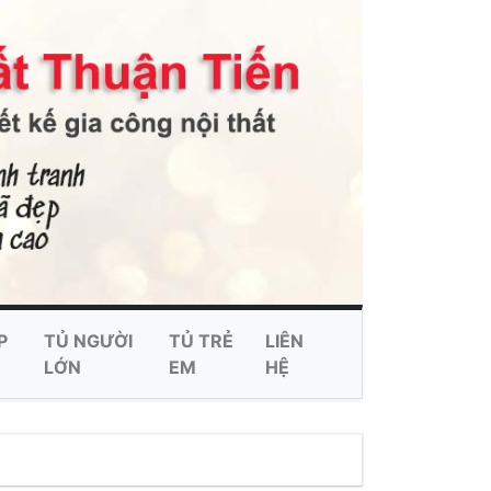
P
TỦ NGƯỜI
TỦ TRẺ
LIÊN
LỚN
EM
HỆ