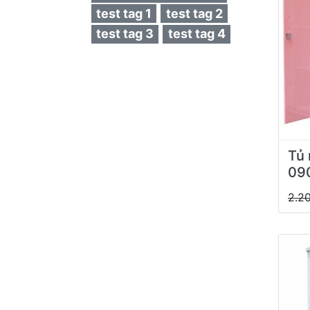
test tag 1
test tag 2
test tag 3
test tag 4
Tủ 
09
2.2