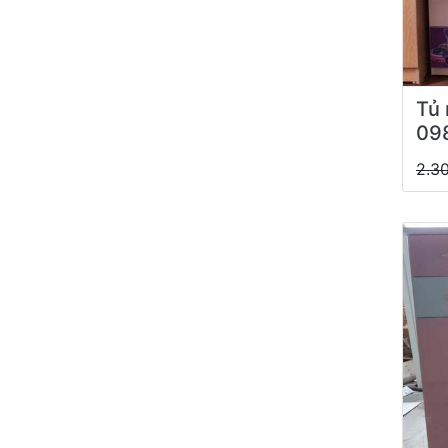
Tủ 
09
2.3