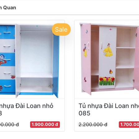
n Quan
Sale
nhựa Đài Loan nhỏ
Tủ nhựa Đài Loan nh
3
085
00.000 đ
2.200.000 đ
1.900.000 đ
1.700.0