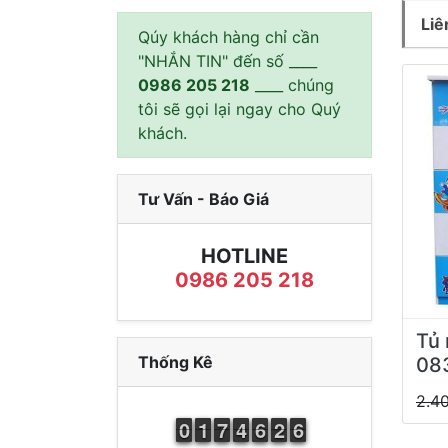
Liê
Qúy khách hàng chỉ cần
"NHẮN TIN" đến số ____
0986 205 218
____ chúng
tôi sẽ gọi lại ngay cho Quý
khách.
Tư Vấn - Báo Giá
HOTLINE
0986 205 218
Tủ 
Thống Kê
08
2.4
9
0
0
1
1
1
6
7
7
3
4
4
5
6
6
1
2
2
5
6
6