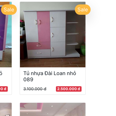
Sale
Sale
ỏ
Tủ nhựa Đài Loan nhỏ
089
3.100.000 đ
00 đ
2.500.000 đ