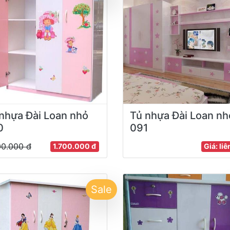
nhựa Đài Loan nhỏ
Tủ nhựa Đài Loan nh
0
091
00.000 đ
1.700.000 đ
Giá: liê
Sale