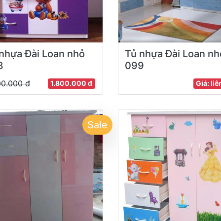
nhựa Đài Loan nhỏ
Tủ nhựa Đài Loan nh
8
099
00.000 đ
1.800.000 đ
Giá: liê
Sale