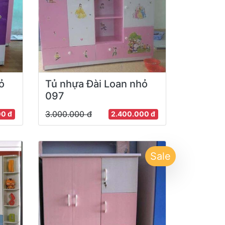
ỏ
Tủ nhựa Đài Loan nhỏ
097
3.000.000 đ
00 đ
2.400.000 đ
Sale