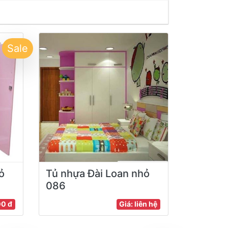
Sale
ỏ
Tủ nhựa Đài Loan nhỏ
086
00 đ
Giá: liên hệ