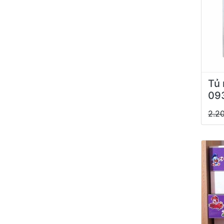
Tủ 
09
2.2