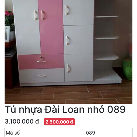
Tủ nhựa Đài Loan nhỏ 089
3.100.000 đ
2.500.000 đ
Mã số
089