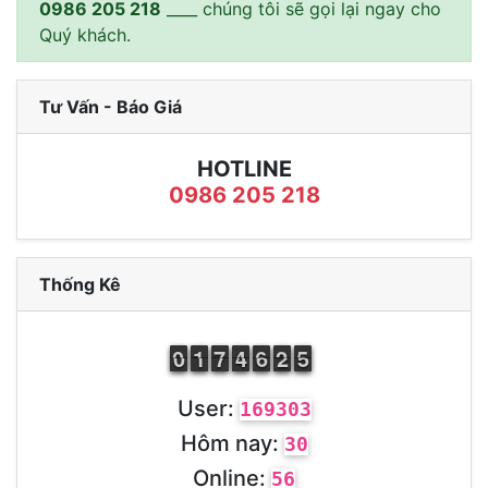
0986 205 218
____ chúng tôi sẽ gọi lại ngay cho
Quý khách.
Tư Vấn - Báo Giá
HOTLINE
0986 205 218
Thống Kê
9
0
0
1
1
1
6
7
7
3
4
4
5
6
6
1
2
2
4
5
5
User:
169303
Hôm nay:
30
Online:
56