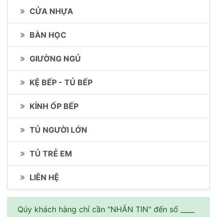
CỬA NHỰA
BÀN HỌC
GIƯỜNG NGỦ
KỆ BẾP - TỦ BẾP
KÍNH ỐP BẾP
TỦ NGƯỜI LỚN
TỦ TRẺ EM
LIÊN HỆ
Qúy khách hàng chỉ cần "NHẮN TIN" đến số ____