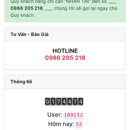
Qúy khách hàng chỉ cần "NHẮN TIN" đến số ____
0986 205 218
____ chúng tôi sẽ gọi lại ngay cho
Quý khách.
Tư Vấn - Báo Giá
HOTLINE
0986 205 218
Thống Kê
9
0
0
1
1
1
6
7
7
3
4
4
3
4
4
6
7
7
3
4
4
User:
169152
Hôm nay:
52