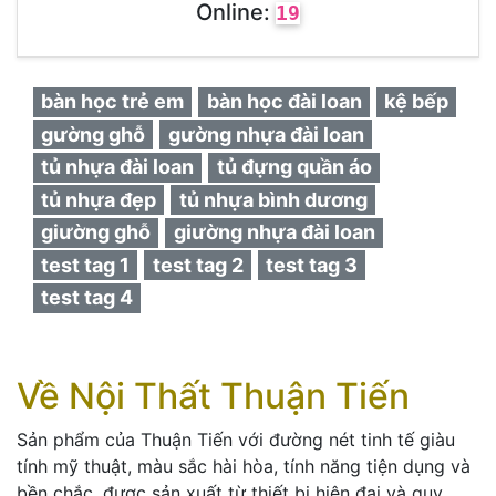
Online:
19
bàn học trẻ em
bàn học đài loan
kệ bếp
gường ghỗ
gường nhựa đài loan
tủ nhựa đài loan
tủ đựng quần áo
tủ nhựa đẹp
tủ nhựa bình dương
giường ghỗ
giường nhựa đài loan
test tag 1
test tag 2
test tag 3
test tag 4
Về Nội Thất Thuận Tiến
Sản phẩm của Thuận Tiến với đường nét tinh tế giàu
tính mỹ thuật, màu sắc hài hòa, tính năng tiện dụng và
bền chắc, được sản xuất từ thiết bị hiện đại và quy